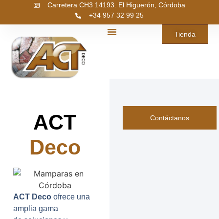
Carretera CH3 14193. El Higuerón, Córdoba
+34 957 32 99 25
Tienda
ACT Cubiertas
ACT Brico
ACT Deco
ACT Garden
ACT
Contáctanos
Deco
ACT Deco
ofrece una
amplia gama